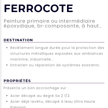
FERROCOTE
Peinture primaire ou intermédiaire
époxydique, bi-composante, à haut
extrait sec, à séchage rapide et
pigmentée au phosphate de zinc.
DESTINATION
Destination
Revêtement longue durée pour la protection des
structures métalliques exposées aux ambiances
maritime, industrielle...
Entretien ou réparation de systèmes existants.
PROPRIÉTÉS
Présente un bon accrochage sur :
Propriétés
Acier décapé au degré Sa 2 1/2.
Acier déjà revêtu, décapé à leau Ultra Haute
Pression.