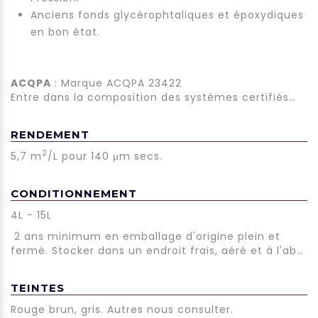
Anciens fonds glycérophtaliques et époxydiques
en bon état.
ACQPA
: Marque ACQPA 23422
Entre dans la composition des systèmes certifiés
suivants: C3ANV537, C3AMV537, C3ANV658,
C3AMV658, C4ANV659, C4AMV659, C3ANI656,
RENDEMENT
C3AMI656, C4ANI657, C4AMI657.
2
5,7 m
/L pour 140 μm secs.
Rendement
CONDITIONNEMENT
4L - 15L
Conditionnement
2 ans minimum en emballage d'origine plein et
fermé. Stocker dans un endroit frais, aéré et à l'abri
des intempéries.
TEINTES
Rouge brun, gris. Autres nous consulter.
Description