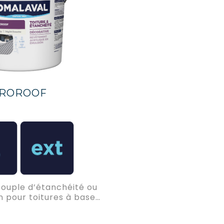
ROROOF
ouple d’étanchéité ou
n pour toitures à base
 acrylique en émulsion.