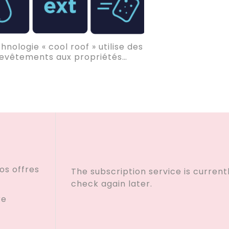
APPUYER SUR ENTRÉE POUR RECHERCHER
hnologie « cool roof » utilise des
evêtements aux propriétés
tement réflectives. De couleur
e, ceux ci limitent la surchauffe
s toitures en renvoyant vers
mosphère une grande partie du
rayonnement solaire
os offres
The subscription service is current
check again later.
re