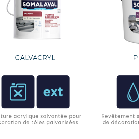
GALVACRYL
P
nture acrylique solvantée pour
Revêtement s
oration de tôles galvanisées.
de décoratio
de copolymère